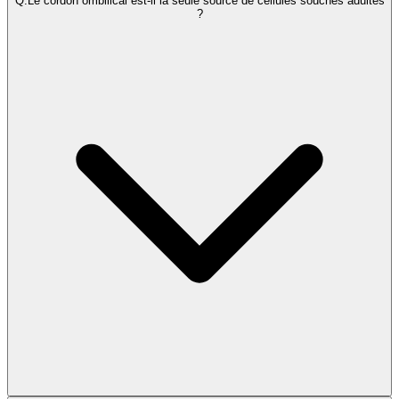
Q.
Le cordon ombilical est-il la seule source de cellules souches adultes
?