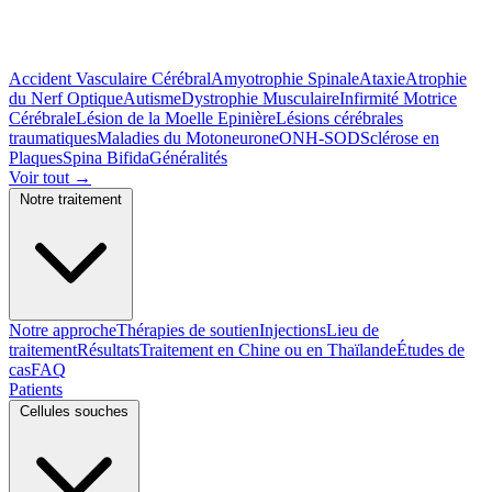
Accident Vasculaire Cérébral
Amyotrophie Spinale
Ataxie
Atrophie
du Nerf Optique
Autisme
Dystrophie Musculaire
Infirmité Motrice
Cérébrale
Lésion de la Moelle Epinière
Lésions cérébrales
traumatiques
Maladies du Motoneurone
ONH-SOD
Sclérose en
Plaques
Spina Bifida
Généralités
Voir tout
→
Notre traitement
Notre approche
Thérapies de soutien
Injections
Lieu de
traitement
Résultats
Traitement en Chine ou en Thaïlande
Études de
cas
FAQ
Patients
Cellules souches