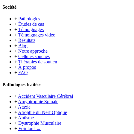
Société
+
Pathologies
+
Études de cas
+
Témoignages
+
Témoignages vidéo
+
Résultats
+
Blog
+
Notre approche
+
Cellules souches
+
Thérapies de soutien
+
À propos
+
FAQ
Pathologies traitées
+
Accident Vasculaire Cérébral
+
Amyotrophie Spinale
+
Ataxie
+
Atrophie du Nerf Optique
+
Autisme
+
Dystrophie Musculaire
+
Voir tout →