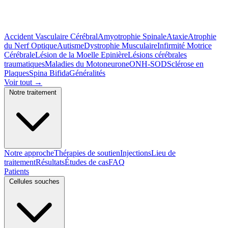
Accident Vasculaire Cérébral
Amyotrophie Spinale
Ataxie
Atrophie
du Nerf Optique
Autisme
Dystrophie Musculaire
Infirmité Motrice
Cérébrale
Lésion de la Moelle Epinière
Lésions cérébrales
traumatiques
Maladies du Motoneurone
ONH-SOD
Sclérose en
Plaques
Spina Bifida
Généralités
Voir tout
→
Notre traitement
Notre approche
Thérapies de soutien
Injections
Lieu de
traitement
Résultats
Études de cas
FAQ
Patients
Cellules souches