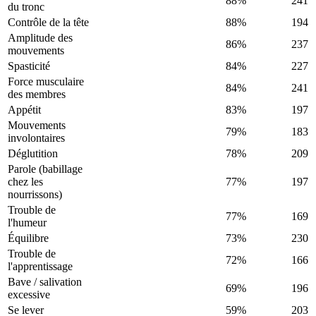
88%
241
du tronc
Contrôle de la tête
88%
194
Amplitude des
86%
237
mouvements
Spasticité
84%
227
Force musculaire
84%
241
des membres
Appétit
83%
197
Mouvements
79%
183
involontaires
Déglutition
78%
209
Parole (babillage
chez les
77%
197
nourrissons)
Trouble de
77%
169
l'humeur
Équilibre
73%
230
Trouble de
72%
166
l'apprentissage
Bave / salivation
69%
196
excessive
Se lever
59%
203