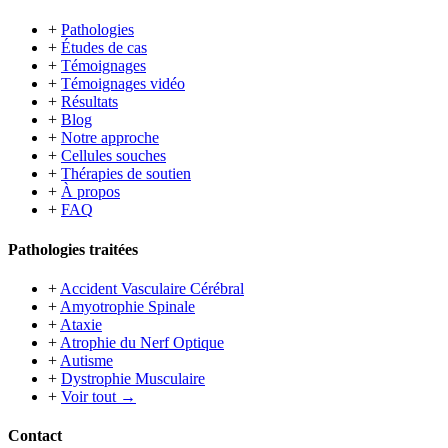
+
Pathologies
+
Études de cas
+
Témoignages
+
Témoignages vidéo
+
Résultats
+
Blog
+
Notre approche
+
Cellules souches
+
Thérapies de soutien
+
À propos
+
FAQ
Pathologies traitées
+
Accident Vasculaire Cérébral
+
Amyotrophie Spinale
+
Ataxie
+
Atrophie du Nerf Optique
+
Autisme
+
Dystrophie Musculaire
+
Voir tout →
Contact