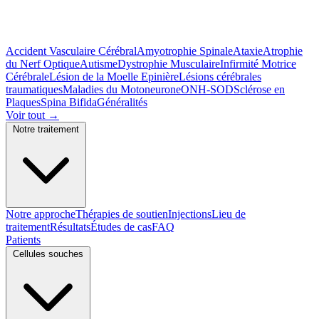
Accident Vasculaire Cérébral
Amyotrophie Spinale
Ataxie
Atrophie
du Nerf Optique
Autisme
Dystrophie Musculaire
Infirmité Motrice
Cérébrale
Lésion de la Moelle Epinière
Lésions cérébrales
traumatiques
Maladies du Motoneurone
ONH-SOD
Sclérose en
Plaques
Spina Bifida
Généralités
Voir tout
→
Notre traitement
Notre approche
Thérapies de soutien
Injections
Lieu de
traitement
Résultats
Études de cas
FAQ
Patients
Cellules souches