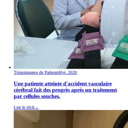
Témoignages de Patients
févr. 2020
Une patiente atteinte d'accident vasculaire
cérébral fait des progrès après un traitement
par cellules souches.
Lire le récit
→