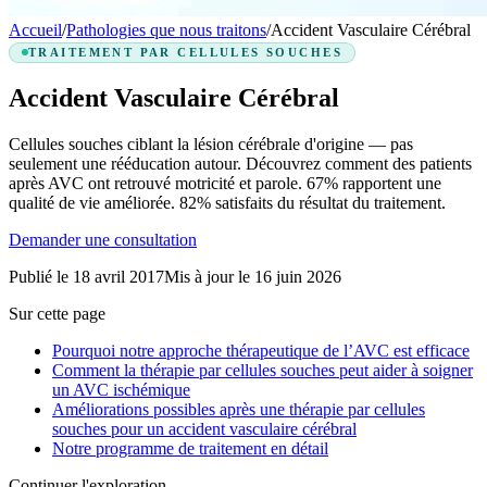
Accueil
/
Pathologies que nous traitons
/
Accident Vasculaire Cérébral
TRAITEMENT PAR CELLULES SOUCHES
Accident Vasculaire Cérébral
Cellules souches ciblant la lésion cérébrale d'origine — pas
seulement une rééducation autour. Découvrez comment des patients
après AVC ont retrouvé motricité et parole.
67%
rapportent une
qualité de vie améliorée.
82%
satisfaits du résultat du traitement.
Demander une consultation
Publié le
18 avril 2017
Mis à jour le
16 juin 2026
Sur cette page
Pourquoi notre approche thérapeutique de l’AVC est efficace
Comment la thérapie par cellules souches peut aider à soigner
un AVC ischémique
Améliorations possibles après une thérapie par cellules
souches pour un accident vasculaire cérébral
Notre programme de traitement en détail
Continuer l'exploration