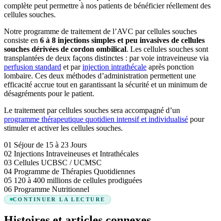
complète peut permettre à nos patients de bénéficier réellement des
cellules souches.
Notre programme de traitement de l’AVC par cellules souches
consiste en
6 à 8 injections simples et peu invasives de cellules
souches dérivées de cordon ombilical
. Les cellules souches sont
transplantées de deux façons distinctes : par voie intraveineuse via
perfusion standard
et par
injection intrathécale
après ponction
lombaire. Ces deux méthodes d’administration permettent une
efficacité accrue tout en garantissant la sécurité et un minimum de
désagréments pour le patient.
Le traitement par cellules souches sera accompagné d’un
programme thérapeutique quotidien intensif et individualisé
pour
stimuler et activer les cellules souches.
01
Séjour de 15 à 23 Jours
02
Injections Intraveineuses et Intrathécales
03
Cellules UCBSC / UCMSC
04
Programme de Thérapies Quotidiennes
05
120 à 400 millions de cellules prodiguées
06
Programme Nutritionnel
CONTINUER LA LECTURE
Histoires et articles connexes