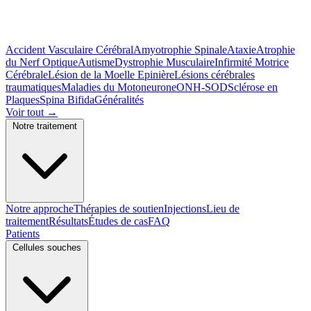
Accident Vasculaire Cérébral
Amyotrophie Spinale
Ataxie
Atrophie
du Nerf Optique
Autisme
Dystrophie Musculaire
Infirmité Motrice
Cérébrale
Lésion de la Moelle Epinière
Lésions cérébrales
traumatiques
Maladies du Motoneurone
ONH-SOD
Sclérose en
Plaques
Spina Bifida
Généralités
Voir tout
→
Notre traitement
Notre approche
Thérapies de soutien
Injections
Lieu de
traitement
Résultats
Études de cas
FAQ
Patients
Cellules souches