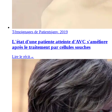
Témoignages de Patients
janv. 2019
L'état d'une patiente atteinte d'AVC s'améliore
après le traitement par cellules souches
Lire le récit
→