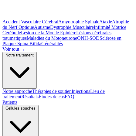
Accident Vasculaire Cérébral
Amyotrophie Spinale
Ataxie
Atrophie
du Nerf Optique
Autisme
Dystrophie Musculaire
Infirmité Motrice
Cérébrale
Lésion de la Moelle Epinière
Lésions cérébrales
traumatiques
Maladies du Motoneurone
ONH-SOD
Sclérose en
Plaques
Spina Bifida
Généralités
Voir tout
→
Notre traitement
Notre approche
Thérapies de soutien
Injections
Lieu de
traitement
Résultats
Études de cas
FAQ
Patients
Cellules souches