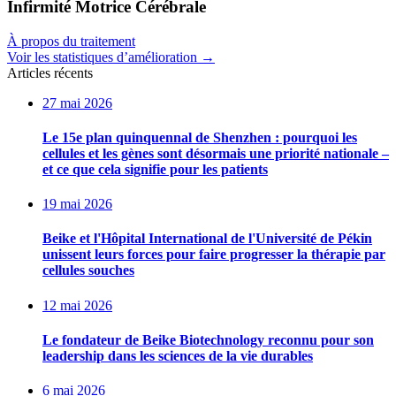
Infirmité Motrice Cérébrale
À propos du traitement
Voir les statistiques d’amélioration
→
Articles récents
27 mai 2026
Le 15e plan quinquennal de Shenzhen : pourquoi les
cellules et les gènes sont désormais une priorité nationale –
et ce que cela signifie pour les patients
19 mai 2026
Beike et l'Hôpital International de l'Université de Pékin
unissent leurs forces pour faire progresser la thérapie par
cellules souches
12 mai 2026
Le fondateur de Beike Biotechnology reconnu pour son
leadership dans les sciences de la vie durables
6 mai 2026