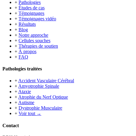
+
Pathologies
+
Études de cas
+
Témoignages
+
Témoignages vidéo
+
Résultats
+
Blog
+
Notre approche
+
Cellules souches
+
Thérapies de soutien
+
À propos
+
FAQ
Pathologies traitées
+
Accident Vasculaire Cérébral
+
Amyotrophie Spinale
+
Ataxie
+
Atrophie du Nerf Optique
+
Autisme
+
Dystrophie Musculaire
+
Voir tout →
Contact