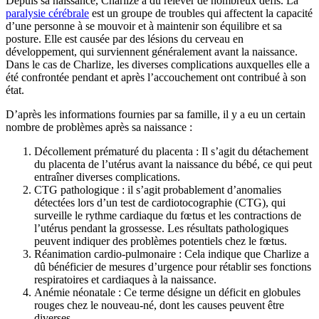
Depuis sa naissance, Charlize a dû relever de nombreux défis. La
paralysie cérébrale
est un groupe de troubles qui affectent la capacité
d’une personne à se mouvoir et à maintenir son équilibre et sa
posture. Elle est causée par des lésions du cerveau en
développement, qui surviennent généralement avant la naissance.
Dans le cas de Charlize, les diverses complications auxquelles elle a
été confrontée pendant et après l’accouchement ont contribué à son
état.
D’après les informations fournies par sa famille, il y a eu un certain
nombre de problèmes après sa naissance :
Décollement prématuré du placenta : Il s’agit du détachement
du placenta de l’utérus avant la naissance du bébé, ce qui peut
entraîner diverses complications.
CTG pathologique : il s’agit probablement d’anomalies
détectées lors d’un test de cardiotocographie (CTG), qui
surveille le rythme cardiaque du fœtus et les contractions de
l’utérus pendant la grossesse. Les résultats pathologiques
peuvent indiquer des problèmes potentiels chez le fœtus.
Réanimation cardio-pulmonaire : Cela indique que Charlize a
dû bénéficier de mesures d’urgence pour rétablir ses fonctions
respiratoires et cardiaques à la naissance.
Anémie néonatale : Ce terme désigne un déficit en globules
rouges chez le nouveau-né, dont les causes peuvent être
diverses.