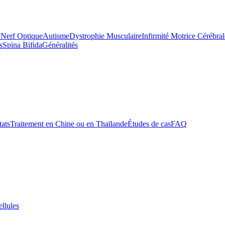
 Nerf Optique
Autisme
Dystrophie Musculaire
Infirmité Motrice Cérébral
s
Spina Bifida
Généralités
tats
Traitement en Chine ou en Thaïlande
Études de cas
FAQ
ellules