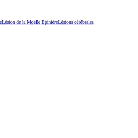
e
Lésion de la Moelle Epinière
Lésions cérébrales