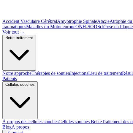
Accident Vasculaire Cérébral
Amyotrophie Spinale
Ataxie
Atrophie du
traumatiques
Maladies du Motoneurone
ONH-SOD
Sclérose en Plaque
Voir tout
→
Notre traitement
Notre approche
Thérapies de soutien
Injections
Lieu de traitement
Résul
Patients
Cellules souches
À propos des cellules souches
Cellules souches Beike
Traitement des c
Blog
À propos
Contact