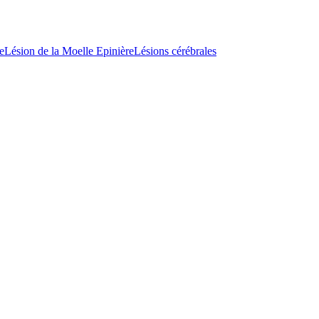
e
Lésion de la Moelle Epinière
Lésions cérébrales