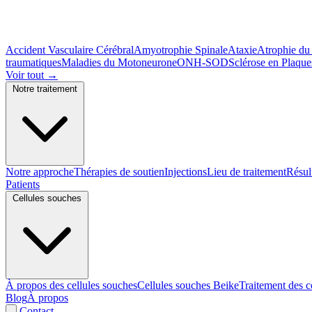
Accident Vasculaire Cérébral
Amyotrophie Spinale
Ataxie
Atrophie du
traumatiques
Maladies du Motoneurone
ONH-SOD
Sclérose en Plaque
Voir tout
→
Notre traitement
Notre approche
Thérapies de soutien
Injections
Lieu de traitement
Résul
Patients
Cellules souches
À propos des cellules souches
Cellules souches Beike
Traitement des c
Blog
À propos
Contact