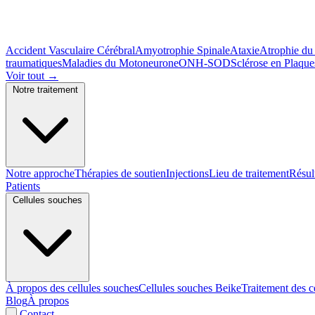
Accident Vasculaire Cérébral
Amyotrophie Spinale
Ataxie
Atrophie du
traumatiques
Maladies du Motoneurone
ONH-SOD
Sclérose en Plaque
Voir tout
→
Notre traitement
Notre approche
Thérapies de soutien
Injections
Lieu de traitement
Résul
Patients
Cellules souches
À propos des cellules souches
Cellules souches Beike
Traitement des c
Blog
À propos
Contact