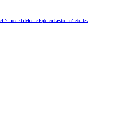
e
Lésion de la Moelle Epinière
Lésions cérébrales