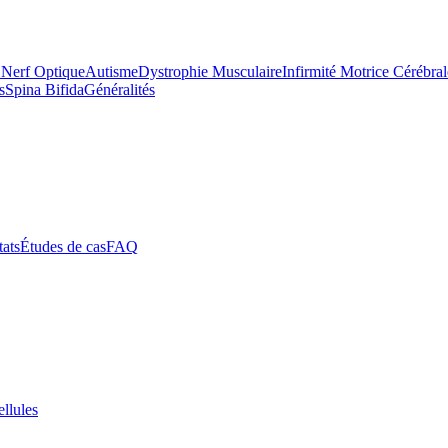
 Nerf Optique
Autisme
Dystrophie Musculaire
Infirmité Motrice Cérébral
s
Spina Bifida
Généralités
tats
Études de cas
FAQ
ellules