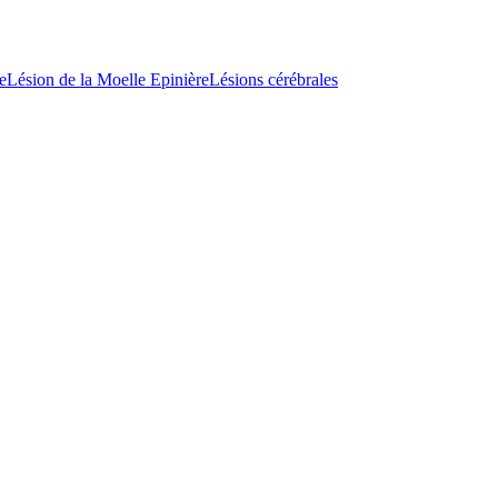
e
Lésion de la Moelle Epinière
Lésions cérébrales