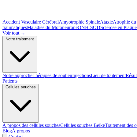
Accident Vasculaire Cérébral
Amyotrophie Spinale
Ataxie
Atrophie du
traumatiques
Maladies du Motoneurone
ONH-SOD
Sclérose en Plaque
Voir tout
→
Notre traitement
Notre approche
Thérapies de soutien
Injections
Lieu de traitement
Résul
Patients
Cellules souches
À propos des cellules souches
Cellules souches Beike
Traitement des c
Blog
À propos
Contact