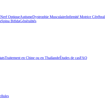
 Nerf Optique
Autisme
Dystrophie Musculaire
Infirmité Motrice Cérébral
s
Spina Bifida
Généralités
tats
Traitement en Chine ou en Thaïlande
Études de cas
FAQ
ellules