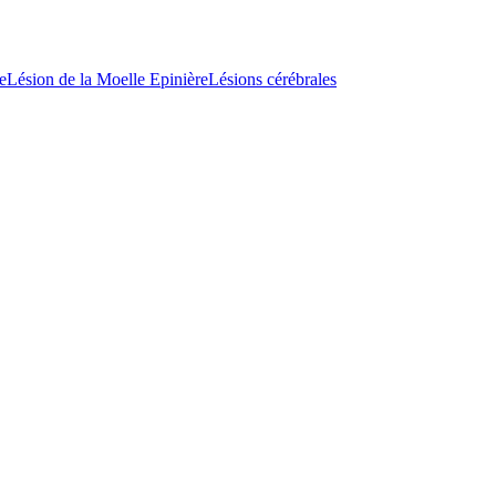
e
Lésion de la Moelle Epinière
Lésions cérébrales