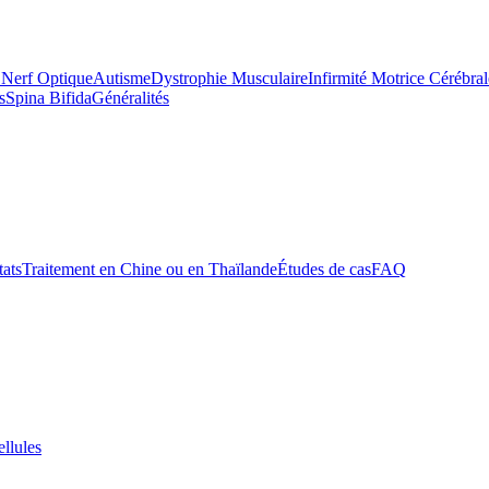
 Nerf Optique
Autisme
Dystrophie Musculaire
Infirmité Motrice Cérébral
s
Spina Bifida
Généralités
tats
Traitement en Chine ou en Thaïlande
Études de cas
FAQ
ellules