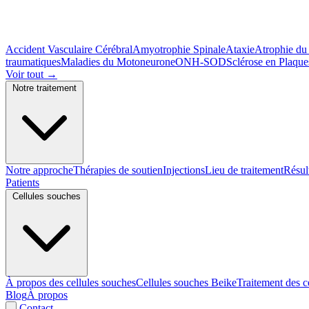
Accident Vasculaire Cérébral
Amyotrophie Spinale
Ataxie
Atrophie du
traumatiques
Maladies du Motoneurone
ONH-SOD
Sclérose en Plaque
Voir tout
→
Notre traitement
Notre approche
Thérapies de soutien
Injections
Lieu de traitement
Résul
Patients
Cellules souches
À propos des cellules souches
Cellules souches Beike
Traitement des c
Blog
À propos
Contact