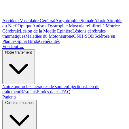
Accident Vasculaire Cérébral
Amyotrophie Spinale
Ataxie
Atrophie
du Nerf Optique
Autisme
Dystrophie Musculaire
Infirmité Motrice
Cérébrale
Lésion de la Moelle Epinière
Lésions cérébrales
traumatiques
Maladies du Motoneurone
ONH-SOD
Sclérose en
Plaques
Spina Bifida
Généralités
Voir tout
→
Notre traitement
Notre approche
Thérapies de soutien
Injections
Lieu de
traitement
Résultats
Études de cas
FAQ
Patients
Cellules souches