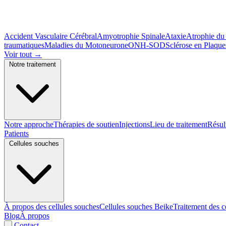
Accident Vasculaire Cérébral
Amyotrophie Spinale
Ataxie
Atrophie du
traumatiques
Maladies du Motoneurone
ONH-SOD
Sclérose en Plaque
Voir tout
→
Notre traitement
Notre approche
Thérapies de soutien
Injections
Lieu de traitement
Résul
Patients
Cellules souches
À propos des cellules souches
Cellules souches Beike
Traitement des c
Blog
À propos
Contact