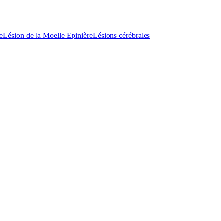
e
Lésion de la Moelle Epinière
Lésions cérébrales