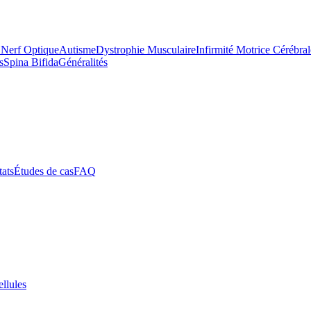
 Nerf Optique
Autisme
Dystrophie Musculaire
Infirmité Motrice Cérébral
s
Spina Bifida
Généralités
tats
Études de cas
FAQ
ellules