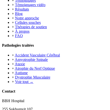
+
Témoignages
+
Témoignages vidéo
+
Résultats
+
Blog
+
Notre approche
+
Cellules souches
+
Thérapies de soutien
+
À propos
+
FAQ
Pathologies traitées
+
Accident Vasculaire Cérébral
+
Amyotrophie Spinale
+
Ataxie
+
Atrophie du Nerf Optique
+
Autisme
+
Dystrophie Musculaire
+
Voir tout →
Contact
BBH Hospital
255 Sukhumvit 107