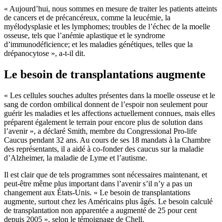
« Aujourd’hui, nous sommes en mesure de traiter les patients atteints
de cancers et de précancéreux, comme la leucémie, la
myélodysplasie et les lymphomes; troubles de l’échec de la moelle
osseuse, tels que l’anémie aplastique et le syndrome
d’immunodéficience; et les maladies génétiques, telles que la
drépanocytose », a-t-il dit.
Le besoin de transplantations augmente
« Les cellules souches adultes présentes dans la moelle osseuse et le
sang de cordon ombilical donnent de l’espoir non seulement pour
guérir les maladies et les affections actuellement connues, mais elles
préparent également le terrain pour encore plus de solution dans
l’avenir », a déclaré Smith, membre du Congressional Pro-life
Caucus pendant 32 ans. Au cours de ses 18 mandats à la Chambre
des représentants, il a aidé à co-fonder des caucus sur la maladie
d’Alzheimer, la maladie de Lyme et l’autisme.
Il est clair que de tels programmes sont nécessaires maintenant, et
peut-être même plus important dans l’avenir s’il n’y a pas un
changement aux États-Unis. « Le besoin de transplantations
augmente, surtout chez les Américains plus âgés. Le besoin calculé
de transplantation non apparentée a augmenté de 25 pour cent
depuis 2005 », selon le témoignage de Chell.