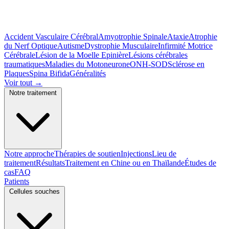
Accident Vasculaire Cérébral
Amyotrophie Spinale
Ataxie
Atrophie
du Nerf Optique
Autisme
Dystrophie Musculaire
Infirmité Motrice
Cérébrale
Lésion de la Moelle Epinière
Lésions cérébrales
traumatiques
Maladies du Motoneurone
ONH-SOD
Sclérose en
Plaques
Spina Bifida
Généralités
Voir tout
→
Notre traitement
Notre approche
Thérapies de soutien
Injections
Lieu de
traitement
Résultats
Traitement en Chine ou en Thaïlande
Études de
cas
FAQ
Patients
Cellules souches