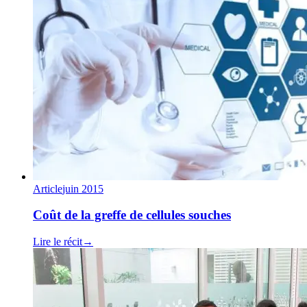
Article
juin 2015
Coût de la greffe de cellules souches
Lire le récit
→