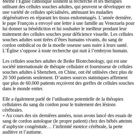
Même l’Église catholique soutient la recherche et les thérapies
utilisant des cellules souches adultes, qui peuvent se développer en
une variété de cellules spécialisées, atténuant les maladies
dégénératives en réparant les tissus endommagés. L’année dernière,
le pape François a envoyé une lettre à une famille au Venezuela pour
lui donner sa bénédiction et lui souhaiter le meilleur pendant leur
traitement des cellules souches pour déficience visuelle. Les cellules
souches adultes sont tirées d’êtres humains vivants, du sang de
cordon ombilical ou de la moelle osseuse sans nuire à leurs santé.
L’Église s’oppose à toute recherche qui nuit à l’embryon humain.
Les cellules souches adultes de Beike Biotechnology, qui est une
société internationale de thérapie cellulaire et fournisseur de cellules
souches adultes à Shenzhen, en Chine, ont été utilisées chez plus de
20 500 patients seulement. D’autres sources statistiques affirment
que plus de 60.000 patients reçoivent des greffes de cellules souches
dans le monde entier.
Elle a également parlé de l’utilisation potentielle de la thérapies
cellulaires du sang du cordon pour le traitement des lésions
cérébrales.
« Au cours des six dernières années, nous avons lancé des essais de
sang de cordon autologue (le propre patient) chez des bébés atteints
d’asphyxie congénitale… l’infirmité motrice cérébrale, la perte
auditive et l’autisme.