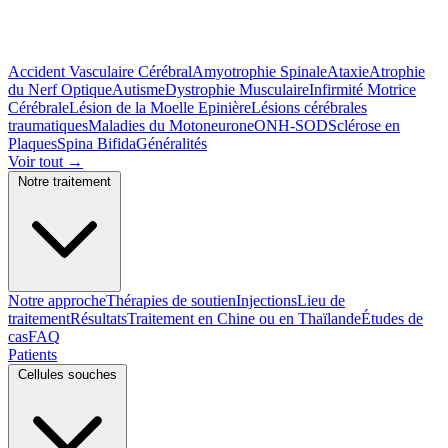
Accident Vasculaire Cérébral
Amyotrophie Spinale
Ataxie
Atrophie
du Nerf Optique
Autisme
Dystrophie Musculaire
Infirmité Motrice
Cérébrale
Lésion de la Moelle Epinière
Lésions cérébrales
traumatiques
Maladies du Motoneurone
ONH-SOD
Sclérose en
Plaques
Spina Bifida
Généralités
Voir tout
→
Notre traitement
Notre approche
Thérapies de soutien
Injections
Lieu de
traitement
Résultats
Traitement en Chine ou en Thaïlande
Études de
cas
FAQ
Patients
Cellules souches