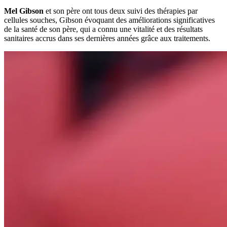
Mel Gibson
et son père ont tous deux suivi des thérapies par
cellules souches, Gibson évoquant des améliorations significatives
de la santé de son père, qui a connu une vitalité et des résultats
sanitaires accrus dans ses dernières années grâce aux traitements.