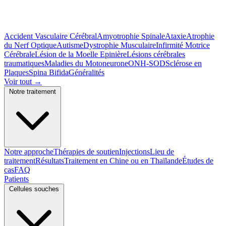
Accident Vasculaire Cérébral
Amyotrophie Spinale
Ataxie
Atrophie
du Nerf Optique
Autisme
Dystrophie Musculaire
Infirmité Motrice
Cérébrale
Lésion de la Moelle Epinière
Lésions cérébrales
traumatiques
Maladies du Motoneurone
ONH-SOD
Sclérose en
Plaques
Spina Bifida
Généralités
Voir tout
→
Notre traitement
Notre approche
Thérapies de soutien
Injections
Lieu de
traitement
Résultats
Traitement en Chine ou en Thaïlande
Études de
cas
FAQ
Patients
Cellules souches