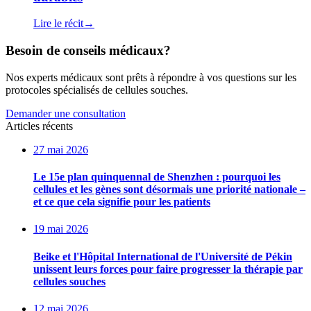
Lire le récit
→
Besoin de conseils médicaux?
Nos experts médicaux sont prêts à répondre à vos questions sur les
protocoles spécialisés de cellules souches.
Demander une consultation
Articles récents
27 mai 2026
Le 15e plan quinquennal de Shenzhen : pourquoi les
cellules et les gènes sont désormais une priorité nationale –
et ce que cela signifie pour les patients
19 mai 2026
Beike et l'Hôpital International de l'Université de Pékin
unissent leurs forces pour faire progresser la thérapie par
cellules souches
12 mai 2026