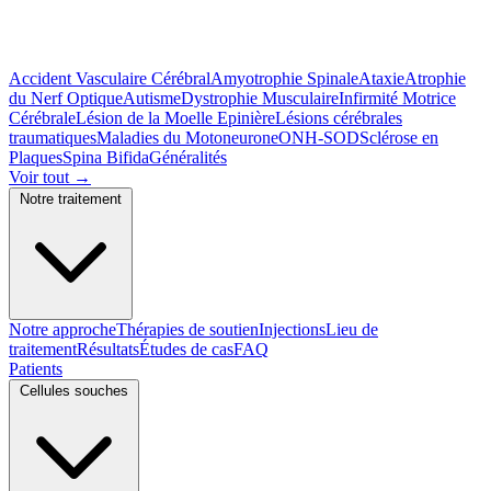
Accident Vasculaire Cérébral
Amyotrophie Spinale
Ataxie
Atrophie
du Nerf Optique
Autisme
Dystrophie Musculaire
Infirmité Motrice
Cérébrale
Lésion de la Moelle Epinière
Lésions cérébrales
traumatiques
Maladies du Motoneurone
ONH-SOD
Sclérose en
Plaques
Spina Bifida
Généralités
Voir tout
→
Notre traitement
Notre approche
Thérapies de soutien
Injections
Lieu de
traitement
Résultats
Études de cas
FAQ
Patients
Cellules souches