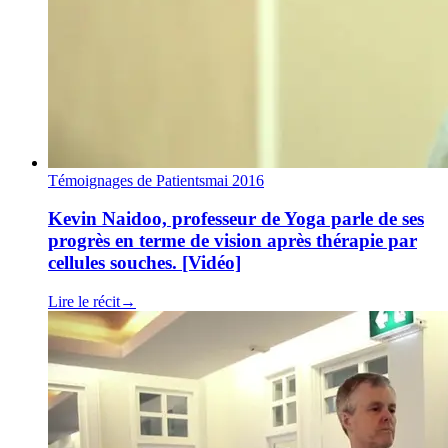
Témoignages de Patients
mai 2016
Kevin Naidoo, professeur de Yoga parle de ses
progrès en terme de vision après thérapie par
cellules souches. [Vidéo]
Lire le récit
→