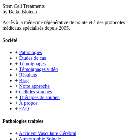
Stem Cell Treatments
by Beike Biotech
Accès à la médecine régénérative de pointe et à des protocoles
médicaux spécialisés depuis 2005.
Société
+
Pathologies
+
Études de cas
+
Témoignages
+
Témoignages vidéo
+
Résultats
+
Blog
+
Notre approche
+
Cellules souches
+
Thérapies de soutien
+
À propos
+
FAQ
Pathologies traitées
+
Accident Vasculaire Cérébral
+
Amyotrophie Spinale