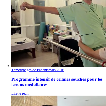
Témoignages de Patients
mars 2016
Programme intensif de cellules souches pour les
lésions médullaires
Lire le récit
→