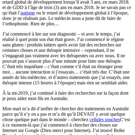
retard global de développement lorsqu’il avait 3 ans, en mars 2018.
et de GDD à l’âge de trois (3) ans en mars 2018. Je ne savais pas ce
qu’était l’
autisme
ou le retard de développement global à l’époque,
donc je ne réalisais pas. Le médecin nous a juste dit de faire de
l’orthophonie. Rien de plus…
J’ai commencé à lire sur son diagnostic – et avec le temps, j’ai
réalisé à quel point son état était grave. J’ai commencé le régime
sans gluten / produits laitiers après avoir fait des recherches sur
certaines choses et une thérapie intensive – cependant, il ne
s’engageait pas vraiment avec les thérapeutes ou avec nous. Il ne
pouvait pas s’asseoir plus d’une minute pour faire une thérapie.
C’était très inquiétant – c’était comme s’il était un étranger pour
moi… aucune interaction si j’essayais… c’était très dur. C’était une
année de bio-médecine, et d’autres traitements que j’ai essayés, une
thérapie intense (15 heures à l’époque) mais rien ne semblait aider.
À la mi-2019, j’ai continué à faire des recherches sur la façon dont
je peux aider mon fils en Australie.
Mon mari m’a dit d’arrêter de chercher des traitements en Australie
parce qu’il n’y en a pas et m’a dit qu’il DEVAIT y avoir quelque
chose quelque part dans le monde – cherchez
cellules souches
C’est
à ce moment-là que j’ai commencé à chercher des choses sur
Internet sur Google (Dieu merci pour Internet). J’ai trouvé Beike