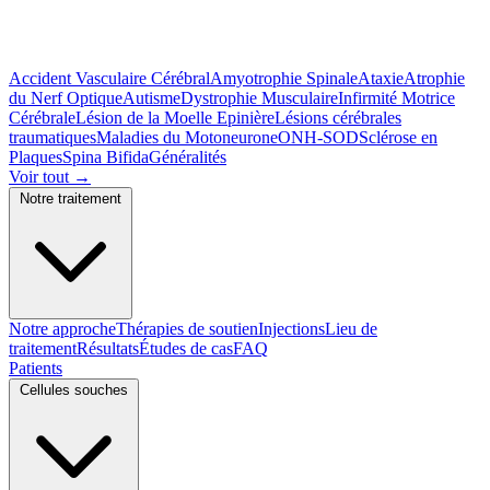
Accident Vasculaire Cérébral
Amyotrophie Spinale
Ataxie
Atrophie
du Nerf Optique
Autisme
Dystrophie Musculaire
Infirmité Motrice
Cérébrale
Lésion de la Moelle Epinière
Lésions cérébrales
traumatiques
Maladies du Motoneurone
ONH-SOD
Sclérose en
Plaques
Spina Bifida
Généralités
Voir tout
→
Notre traitement
Notre approche
Thérapies de soutien
Injections
Lieu de
traitement
Résultats
Études de cas
FAQ
Patients
Cellules souches