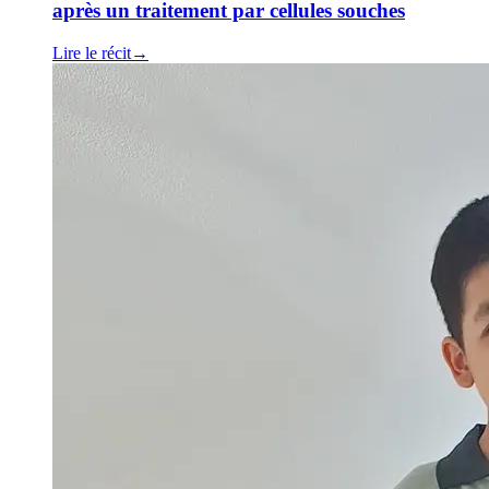
après un traitement par cellules souches
Lire le récit
→