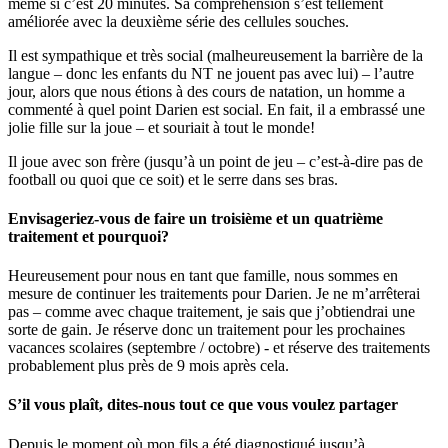
même si c’est 20 minutes. Sa compréhension s’est tellement
améliorée avec la deuxième série des cellules souches.
Il est sympathique et très social (malheureusement la barrière de la
langue – donc les enfants du NT ne jouent pas avec lui) – l’autre
jour, alors que nous étions à des cours de natation, un homme a
commenté à quel point Darien est social. En fait, il a embrassé une
jolie fille sur la joue – et souriait à tout le monde!
Il joue avec son frère (jusqu’à un point de jeu – c’est-à-dire pas de
football ou quoi que ce soit) et le serre dans ses bras.
Envisageriez-vous de faire un troisième et un quatrième
traitement et pourquoi?
Heureusement pour nous en tant que famille, nous sommes en
mesure de continuer les traitements pour Darien. Je ne m’arrêterai
pas – comme avec chaque traitement, je sais que j’obtiendrai une
sorte de gain. Je réserve donc un traitement pour les prochaines
vacances scolaires (septembre / octobre) - et réserve des traitements
probablement plus près de 9 mois après cela.
S’il vous plaît, dites-nous tout ce que vous voulez partager
Depuis le moment où mon fils a été diagnostiqué jusqu’à