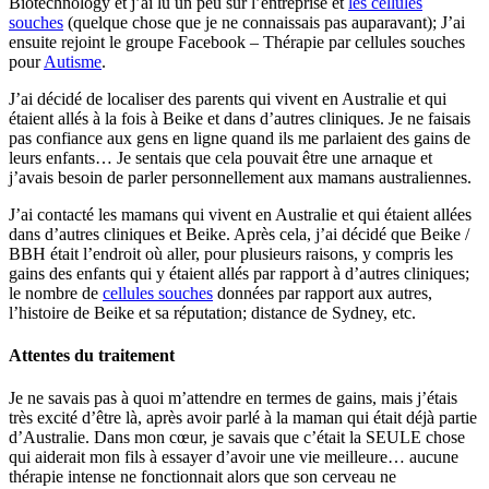
Biotechnology et j’ai lu un peu sur l’entreprise et
les cellules
souches
(quelque chose que je ne connaissais pas auparavant); J’ai
ensuite rejoint le groupe Facebook – Thérapie par cellules souches
pour
Autisme
.
J’ai décidé de localiser des parents qui vivent en Australie et qui
étaient allés à la fois à Beike et dans d’autres cliniques. Je ne faisais
pas confiance aux gens en ligne quand ils me parlaient des gains de
leurs enfants… Je sentais que cela pouvait être une arnaque et
j’avais besoin de parler personnellement aux mamans australiennes.
J’ai contacté les mamans qui vivent en Australie et qui étaient allées
dans d’autres cliniques et Beike. Après cela, j’ai décidé que Beike /
BBH était l’endroit où aller, pour plusieurs raisons, y compris les
gains des enfants qui y étaient allés par rapport à d’autres cliniques;
le nombre de
cellules souches
données par rapport aux autres,
l’histoire de Beike et sa réputation; distance de Sydney, etc.
Attentes du traitement
Je ne savais pas à quoi m’attendre en termes de gains, mais j’étais
très excité d’être là, après avoir parlé à la maman qui était déjà partie
d’Australie. Dans mon cœur, je savais que c’était la SEULE chose
qui aiderait mon fils à essayer d’avoir une vie meilleure… aucune
thérapie intense ne fonctionnait alors que son cerveau ne