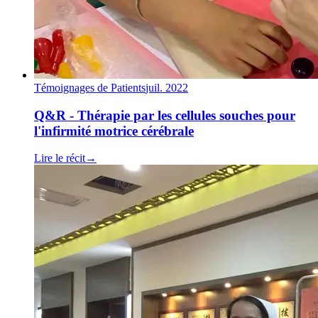
Témoignages de Patients
juil. 2022
Q&R - Thérapie par les cellules souches pour
l'infirmité motrice cérébrale
Lire le récit
→