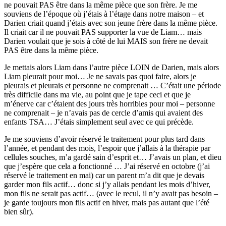
ne pouvait PAS être dans la même pièce que son frère. Je me
souviens de l’époque où j’étais à l’étage dans notre maison – et
Darien criait quand j’étais avec son jeune frère dans la même pièce.
Il criait car il ne pouvait PAS supporter la vue de Liam… mais
Darien voulait que je sois à côté de lui MAIS son frère ne devait
PAS être dans la même pièce.
Je mettais alors Liam dans l’autre pièce LOIN de Darien, mais alors
Liam pleurait pour moi… Je ne savais pas quoi faire, alors je
pleurais et pleurais et personne ne comprenait … C’était une période
très difficile dans ma vie, au point que je tape ceci et que je
m’énerve car c’étaient des jours très horribles pour moi – personne
ne comprenait – je n’avais pas de cercle d’amis qui avaient des
enfants TSA… J’étais simplement seul avec ce qui précède.
Je me souviens d’avoir réservé le traitement pour plus tard dans
l’année, et pendant des mois, l’espoir que j’allais à la thérapie par
cellules souches, m’a gardé sain d’esprit et… J’avais un plan, et dieu
que j’espère que cela a fonctionné … J’ai réservé en octobre (j’ai
réservé le traitement en mai) car un parent m’a dit que je devais
garder mon fils actif… donc si j’y allais pendant les mois d’hiver,
mon fils ne serait pas actif… (avec le recul, il n’y avait pas besoin –
je garde toujours mon fils actif en hiver, mais pas autant que l’été
bien sûr).