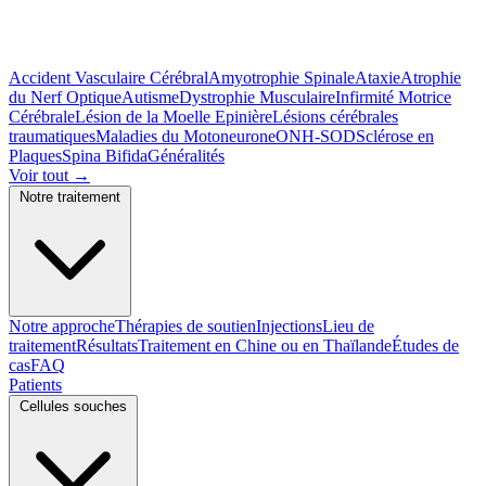
Accident Vasculaire Cérébral
Amyotrophie Spinale
Ataxie
Atrophie
du Nerf Optique
Autisme
Dystrophie Musculaire
Infirmité Motrice
Cérébrale
Lésion de la Moelle Epinière
Lésions cérébrales
traumatiques
Maladies du Motoneurone
ONH-SOD
Sclérose en
Plaques
Spina Bifida
Généralités
Voir tout
→
Notre traitement
Notre approche
Thérapies de soutien
Injections
Lieu de
traitement
Résultats
Traitement en Chine ou en Thaïlande
Études de
cas
FAQ
Patients
Cellules souches