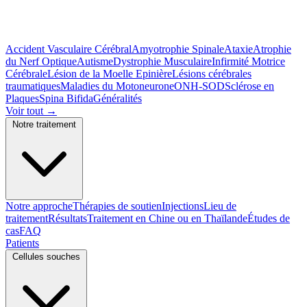
Accident Vasculaire Cérébral
Amyotrophie Spinale
Ataxie
Atrophie
du Nerf Optique
Autisme
Dystrophie Musculaire
Infirmité Motrice
Cérébrale
Lésion de la Moelle Epinière
Lésions cérébrales
traumatiques
Maladies du Motoneurone
ONH-SOD
Sclérose en
Plaques
Spina Bifida
Généralités
Voir tout
→
Notre traitement
Notre approche
Thérapies de soutien
Injections
Lieu de
traitement
Résultats
Traitement en Chine ou en Thaïlande
Études de
cas
FAQ
Patients
Cellules souches