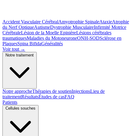
Accident Vasculaire Cérébral
Amyotrophie Spinale
Ataxie
Atrophie
du Nerf Optique
Autisme
Dystrophie Musculaire
Infirmité Motrice
Cérébrale
Lésion de la Moelle Epinière
Lésions cérébrales
traumatiques
Maladies du Motoneurone
ONH-SOD
Sclérose en
Plaques
Spina Bifida
Généralités
Voir tout
→
Notre traitement
Notre approche
Thérapies de soutien
Injections
Lieu de
traitement
Résultats
Études de cas
FAQ
Patients
Cellules souches