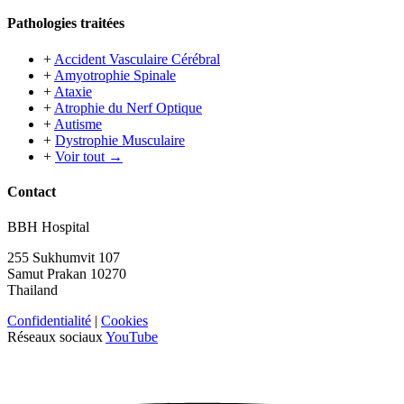
Pathologies traitées
+
Accident Vasculaire Cérébral
+
Amyotrophie Spinale
+
Ataxie
+
Atrophie du Nerf Optique
+
Autisme
+
Dystrophie Musculaire
+
Voir tout →
Contact
BBH Hospital
255 Sukhumvit 107
Samut Prakan 10270
Thailand
Confidentialité
|
Cookies
Réseaux sociaux
YouTube