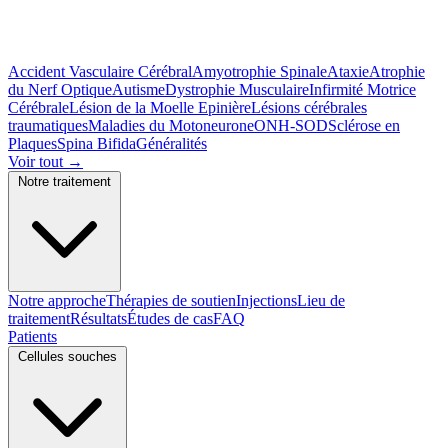
Accident Vasculaire Cérébral
Amyotrophie Spinale
Ataxie
Atrophie
du Nerf Optique
Autisme
Dystrophie Musculaire
Infirmité Motrice
Cérébrale
Lésion de la Moelle Epinière
Lésions cérébrales
traumatiques
Maladies du Motoneurone
ONH-SOD
Sclérose en
Plaques
Spina Bifida
Généralités
Voir tout
→
Notre traitement
Notre approche
Thérapies de soutien
Injections
Lieu de
traitement
Résultats
Études de cas
FAQ
Patients
Cellules souches