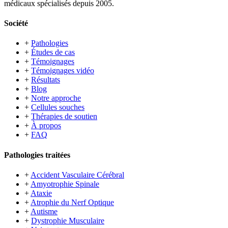
médicaux spécialisés depuis 2005.
Société
+
Pathologies
+
Études de cas
+
Témoignages
+
Témoignages vidéo
+
Résultats
+
Blog
+
Notre approche
+
Cellules souches
+
Thérapies de soutien
+
À propos
+
FAQ
Pathologies traitées
+
Accident Vasculaire Cérébral
+
Amyotrophie Spinale
+
Ataxie
+
Atrophie du Nerf Optique
+
Autisme
+
Dystrophie Musculaire