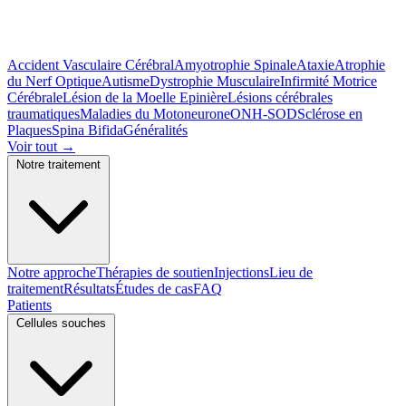
Accident Vasculaire Cérébral
Amyotrophie Spinale
Ataxie
Atrophie
du Nerf Optique
Autisme
Dystrophie Musculaire
Infirmité Motrice
Cérébrale
Lésion de la Moelle Epinière
Lésions cérébrales
traumatiques
Maladies du Motoneurone
ONH-SOD
Sclérose en
Plaques
Spina Bifida
Généralités
Voir tout
→
Notre traitement
Notre approche
Thérapies de soutien
Injections
Lieu de
traitement
Résultats
Études de cas
FAQ
Patients
Cellules souches