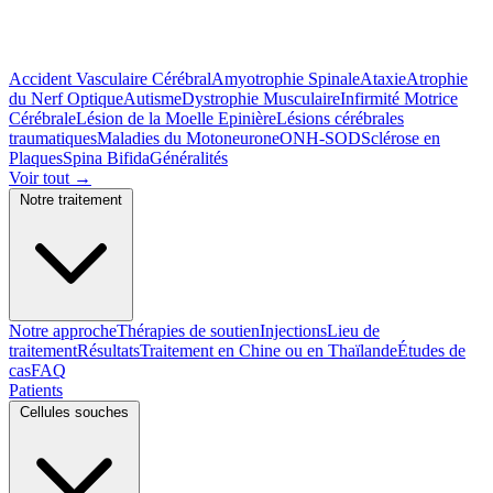
Accident Vasculaire Cérébral
Amyotrophie Spinale
Ataxie
Atrophie
du Nerf Optique
Autisme
Dystrophie Musculaire
Infirmité Motrice
Cérébrale
Lésion de la Moelle Epinière
Lésions cérébrales
traumatiques
Maladies du Motoneurone
ONH-SOD
Sclérose en
Plaques
Spina Bifida
Généralités
Voir tout
→
Notre traitement
Notre approche
Thérapies de soutien
Injections
Lieu de
traitement
Résultats
Traitement en Chine ou en Thaïlande
Études de
cas
FAQ
Patients
Cellules souches